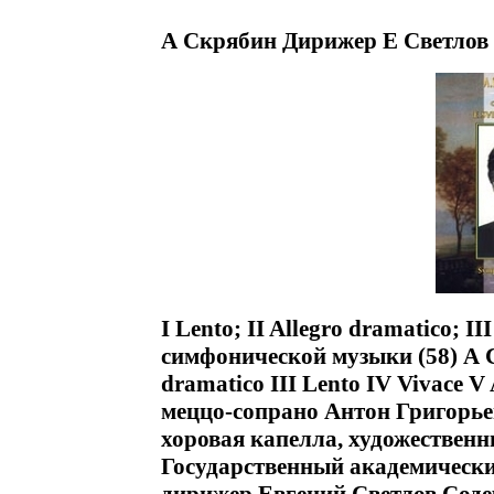
А Скрябин Дирижер Е Светлов
I Lento; II Allegro dramatico; I
симфонической музыки (58) А Ск
dramatico III Lento IV Vivace V
меццо-сопрано Антон Григорьев
хоровая капелла, художествен
Государственный академическ