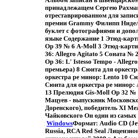
Альбом записан в швейцарско
принадлежащем Сергею Рахмани
отреставрированном для запис
премии Grammy Филипп Нидель
буклет с фотографиями и допо
языке Содержание 1 Этюд-карт
Ор 39 № 6 A-Moll 3 Этюд-карти
36: Allegro Agitato 5 Соната № 2
Op 36: L' Istesso Tempo - Alleg
премьера) 8 Сюита для оркестр
оркестра ре минор: Lento 10 Сю
Сюита для оркестра ре минор: 
13 Прелюдия Gis-Moll Op 32 №
Мацуев - выпускник Московско
Доренского), победитель XI М
Чайковского Он один из самых
Windows
Формат: Audio CD (J
Russia, RCA Red Seal Лицензи