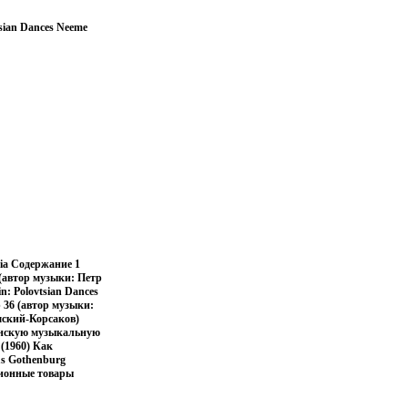
tsian Dances Neeme
Asia Содержание 1
 (автор музыки: Петр
n: Polovtsian Dances
p 36 (автор музыки:
мский-Корсаков)
линскую музыкальную
(1960) Как
us Gothenburg
ионные товары