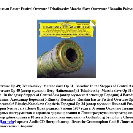
sian Easter Festival Overture / Tchaikovsky Marche Slave Ouverture / Borodin Polov
erture Op 49; Tchaikovsky: Marche slave Op 31; Borodin: In the Steppes of Central 
verture Op 49 (автор музыки: Петр Чайковский) 2 Tchaikovsky: Marche slave Op 31
: In the одзяу Steppes of Central Asia (автор музыки: Александр Бородин) 4 Borodi
музыки: Александр Бородин) 5 Rimsky-Korsakov: Russian Easter Festival Overture O
аков) 6 Rimsky-Korsakov: Capriccio Espagnol Op 34 (автор музыки: Николай Ри
рви Neeme Jarvi Неэме Ярви родился 7 июня 1937 года в Эстонии Окончил Тал
арных инструментов и хорового дирижирования и Ленинградскую консерваторию 
р дебютировал в 18 лет в Эстонии, как оперный - в Gothenburg Symphony Chor
Для тебя
Формат: Audio CD Дистрибьютор: Deutsche Grammophon GmbH Лиценз
оносителей Сборник.