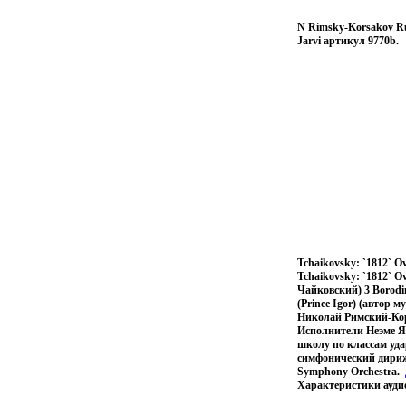
N Rimsky-Korsakov Rus
Jarvi артикул 9770b.
Tchaikovsky: `1812` Ov
Tchaikovsky: `1812` O
Чайковский) 3 Borodin
(Prince Igor) (автор 
Николай Римский-Корс
Исполнители Неэме Я
школу по классам уд
симфонический дириже
Symphony Orchestra.
Характеристики ауди