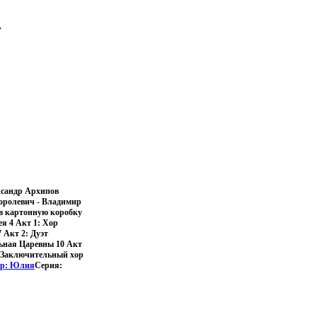
.
ксандр Архипов
королевич - Владимир
 в картонную коробку
я 4 Акт 1: Хор
 Акт 2: Дуэт
льная Царевны 10 Акт
: Заключительный хор
ор: Юлия
Серия: