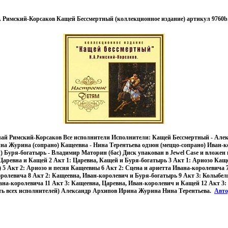
А Римский-Корсаков Кащей Бессмертный (коллекционное издание) артикул 9760b
ай Римский-Корсаков Все исполнители Исполнители: Кащей Бессмертный - Але
ина Журина (сопрано) Кащеевна - Нина Терентьева одзюн (меццо-сопрано) Иван-
) Буря-богатырь - Владимир Маторин (бас) Диск упакован в Jewel Case и вложен
Царевна и Кащей 2 Акт 1: Царевна, Кащей и Буря-богатырь 3 Акт 1: Ариозо Каще
5 Акт 2: Ариозо и песня Кащеевны 6 Акт 2: Сцена и ариетта Ивана-королевича 7
ролевича 8 Акт 2: Кащеевна, Иван-королевич и Буря-богатырь 9 Акт 3: Колыбе
ана-королевича 11 Акт 3: Кащеевна, Царевна, Иван-королевич и Кащей 12 Акт 3
ть всех исполнителей) Александр Архипов Ирина Журина Нина Терентьева.
Авт