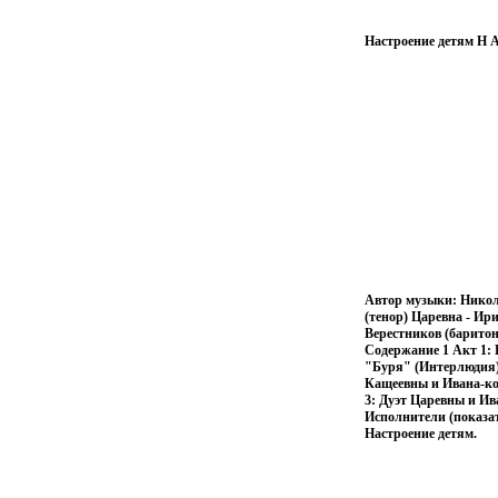
Настроение детям Н 
Автор музыки: Никол
(тенор) Царевна - Ир
Верестников (баритон
Содержание 1 Акт 1: 
"Буря" (Интерлюдия) 
Кащеевны и Ивана-ко
3: Дуэт Царевны и Ив
Исполнители (показа
Настроение детям.