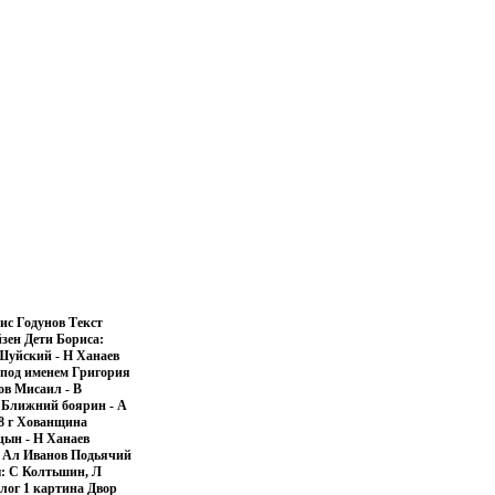
рис Годунов Текст
зен Дети Бориса:
Шуйский - Н Ханаев
 под именем Григория
ов Мисаил - В
 Ближний боярин - А
8 г Хованщина
цын - Н Ханаев
- Ал Иванов Подьячий
ы: С Колтьшин, Л
лог 1 картина Двор