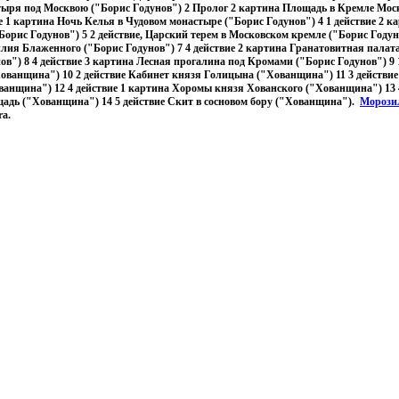
тыря под Москвою ("Борис Годунов") 2 Пролог 2 картина Площадь в Кремле Мос
ие 1 картина Ночь Келья в Чудовом монастыре ("Борис Годунов") 4 1 действие 2 
Борис Годунов") 5 2 действие, Царский терем в Московском кремле ("Борис Годуно
лия Блаженного ("Борис Годунов") 7 4 действие 2 картина Гранатовитная палат
ов") 8 4 действие 3 картина Лесная прогалина под Кромами ("Борис Годунов") 9 
ованщина") 10 2 действие Кабинет князя Голицына ("Хованщина") 11 3 действие
ванщина") 12 4 действие 1 картина Хоромы князя Хованского ("Хованщина") 13 
адь ("Хованщина") 14 5 действие Скит в сосновом бору ("Хованщина").
Морози
ra.