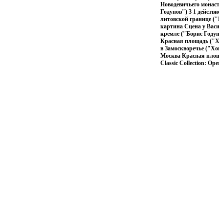
Новодевичьего монас
Годунов") 3 1 действ
литовской границе ("
картина Сцена у Васи
кремле ("Борис Годун
Красная площадь ("Х
в Замоскворечье ("Хо
Москва Красная площ
Classic Collection: Ope