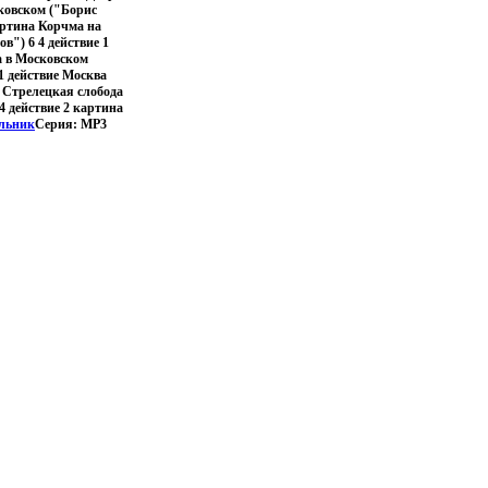
ковском ("Борис
картина Корчма на
в") 6 4 действие 1
а в Московском
1 действие Москва
 Стрелецкая слобода
4 действие 2 картина
льник
Серия: MP3