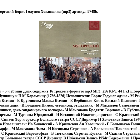
оргский Борис Годунов Хованщина (mp3) артикул 9748b.
 - 5 ч 28 мин Диск содержит 16 треков в формате mp3 МР3: 256 Кб/с, 44 1 кГц Бо
ушкину и Н М Карамзину (1766-1826) Исполнители: Борис Годунов одзью - М Рей
ва Ксения - Е Кругликова Мамка Ксении - Е Вербицкая Князь Василий Иванович 
мный дьяк - И Богданов Пимен, летописец, отшельник - М Михайлов Самозванец
ишек, дочь сандомирского воеводы - М Максакова Бродяги: Варлаам - В Лубенц
рчмы - М Турчина Юродивый - И Козловский Никитич, пристав - С Красовский
И Сипаев Хор и оркестр Большого театра СССР Дирижер Н Холованов Запись 194
а Исполнители: Ив Хованский - А Кривчевня Ан Хованский - Г Большаков Голи
Марфа - М Максакова Эмма - Н Косицына Стрешнев - А Большаков Шакловитый 
 - C Kpacoвский Варсонофьев - В Тютюнник Стрелец Кузька - М Сказин Стрельц
стр Большого театра СССР Дирижер В Небольсин Запись 1954г Содержание 1 Про