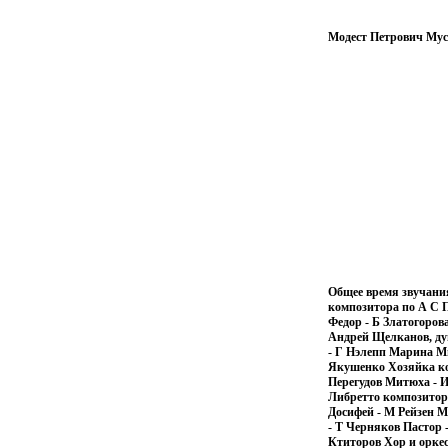
Модест Петрович Мус
Общее время звучания
композитора по А С П
Федор - Б Златогоро
Андрей Щелканов, ду
- Г Нэлепп Марина Мн
Якушенко Хозяйка ко
Перегудов Митюха - 
Либретто композитор
Досифей - М Рейзен 
- Т Черняков Пастор
Ктиторов Хор и орке