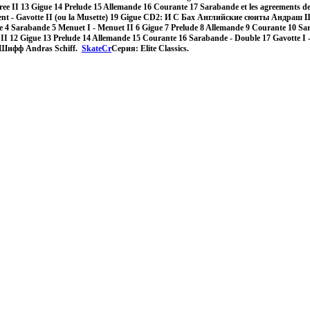
ree II 13 Gigue 14 Prelude 15 Allemande 16 Courante 17 Sarabande et les agreements 
ment - Gavotte II (ou la Musette) 19 Gigue CD2: И С Бах Английские сюиты Андраш 
 4 Sarabande 5 Menuet I - Menuet II 6 Gigue 7 Prelude 8 Allemande 9 Courante 10 Sa
 II 12 Gigue 13 Prelude 14 Allemande 15 Courante 16 Sarabande - Double 17 Gavotte I -
Шифф Andras Schiff.
SkateCr
Серия: Elite Classics.