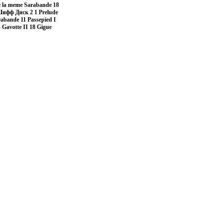
de la meme Sarabande 18
Шифф Диск 2 1 Prelude
rabande 11 Passepied I
 Gavotte II 18 Gigue