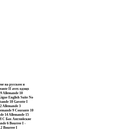
ме на русском и
rante II avex одзщх
 9 Allemande 10
Gigue English Suite No
bande 18 Gavotte I
 2 Allemande 3
llemande 9 Courante 10
ude 14 Allemande 15
: И С Бах Английские
de 6 Bourree I -
12 Bourree I