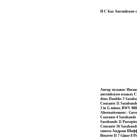
И С Бах Английские
Автор музыки: Иоган
английском языках CD 
deux Doubles 5 Saraban
Courante 11 Sarabande 
3 in G minor, BWV 808 
Alternativement - Gavo
Courante 4 Sarabande 5
Sarabande 11 Passepied
Courante 16 Sarabande
сюиты Андраш Шифф Дис
Bourree II 7 Gigue 8 P