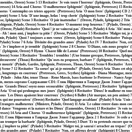
umenides, Oreste) Scene 5 13 Recitative `Je vois toute l`horreur` (Iphigenie, Oreste, Pret
etresses) 14 Aria and Chorus `O malheureuse Iphigenie!` (Iphigenie, Pretresses) 15 Recit
horus `Contemplez ces tristes apprets` (Pretresses) Aria `O mon frere` (Iphigenie) CD 2 A
genie) Scene 1 Aria `D`une image, helas ! trop cherie` (Iphigenie) Scene 2 Recitative `Voici
e, Iphigenie) Scene 3 Recitative `O joie inattendue !` (Oreste, Pylade, Iphigenie) 2 Trio
phigenie, Pylade, Oreste) Scene 4 Recitative `O moment trop heureux !` (Pylade, Oreste)
Oreste, Pylade) Recitative `Quoi ! je ne vaincrai pas` (Oreste, Pylade) 4 Aria `Ah! mon a
- Ah ! mon ami, j`implore ta pitie !` (Oreste, Pylade) Scene 5 5 Recitative `Malgre toi, je
nie, Pylade) `Quoi ? toujours a mes voeux` (Oreste, Iphigenie) Scene 6 Recitative `Puisque
 Pylade) Scene 7 6 Aria `Divinite des grandes ames` (Pylade) Act IV 7 Recitative `Non, cet
 `Je t`implore et je tremble` (Iphigenie) Scene 2 8 Chorus `O Diane, sois-nous propice` (
(Iphigenie, Oreste) 9 Hymn `Chaste fille de Latone` (Pretresses) 10 Recitative `Quel 
 Oreste) Scene 3 Recitative `Tremblez ! tremblez ! (Une femme grecque, Pretresses, Iphige
t decouverte` (Thoas) Recitative `Qu`oses-tu proposer, barbare ?` (Iphigenie, Pretresses,
de mourir` (Pylade, Gardes, Iphigenie, Pretresses, Thoas, Oreste) Scene 6 Recitative `Arre
e) Scene 7 12 Recitative `Ta soeur! qu`ai-je entendu?` (Pylade, Oreste) Aria `Dans cet obj
x, longtemps en courroux` (Pretresses, Grecs, Scythes) Iphigenie - Diana Montague, mez
Pylade - John Aler, tenor Thoas - Rene Massis, bass-baritone 1e Pretresse - Nancy Arge
oulin, mezzo-soprano Содержание CD1: Глюк Ифигения в Тавриде Джон Элиот Гарди
 `Grands Dieux! soyez-nous secourables` (Iphigenie, Pretresses) 2 Recitative `Iphigenie, 
 Aria `O toi qui prolongeas mes jours` (Iphigenie) 4 Recitative `Dieux! le malheur en tous
ous `Les Dieux apaisent leur courroux` (Scythes) 6 Ballet (Air marque, un peu anime) 7 
ux qui me poursuivez` (Oreste) Recitative `Quel langage accablant` (Pylade) 9 Aria `Unis 
`Etrangers malheureux` (Ministre, Pylade, Oreste) 11 Aria `Le calme rentre dans mon coe
nce `Vengeons et la nature et les Dieux` (Eumenides, Oreste) 13 Recitative `Je vois to
tresses) 14 Aria and Chorus `O malheureuse Iphigenie!` (Iphigenie, Pretresses) 15 Recit
CD2: Глюк Ифигения в Тавриде Джон Элиот Гардинер Диск 2 1 Recitative `Je cede a vos
ran tromper la barbarie` (Iphigenie, Pylade, Oreste) 3 Duet `Et tu pretends encore que t
j`implore ta pitie!` (Pylade) 5 Recitative `Malgre toi, je saurai t`arracher au trepas!` (O
e des grandes ames` (Pylade) 7 Recitative `Non, cet affreux devoir` (Iphigenie) 8 Chorus 