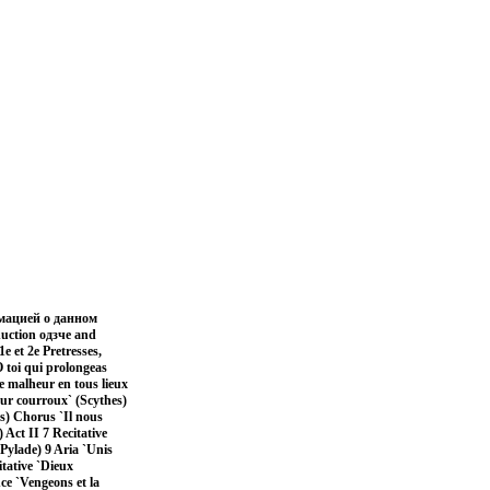
мацией о данном
duction одзче and
e et 2e Pretresses,
O toi qui prolongeas
e malheur en tous lieux
eur courroux` (Scythes)
as) Chorus `Il nous
 Act II 7 Recitative
(Pylade) 9 Aria `Unis
itative `Dieux
ce `Vengeons et la