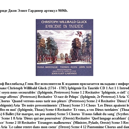
риде Джон Элиот Гардинер артикул 9696b.
оф Виллибальд Глюк Все исполнители К изданию прилагается вкладыш с инфор
ке Christoph Willibald Gluck (1714 - 1787) Iphigenie En Tauride CD 1 Act 1 1 Intro
yez-nous secourables` (Iphigenie, Pretresses) Scene 1 2 Recitative `Iphigenie, o ciel!` (1
nge affreux` (Pretresses) Recitative `O race de Pelops` (Iphigenie, 2e Pretresse) 3 Aria `
Chorus `Quand verrons-nous tarir nos pleurs` (Pretresses) Scene 2 4 Recitative `Dieux! l
phigenie) Aria `De noirs pressentiments` (Thoas) Scene 3 5 Chous `Les Dieux apaisent l
uffez en moi` (Iphigenie, Thoas) Scene 4 Recitative `Et vous, a vos Dieux tutelaires` (Tho
es) 6 Ballet (Air marque, un peu anime) Scene 5 Chorus `Il nous fallait du sang` (Scythes)
!` Scene 1 8 Aria `Dieux qui me poursuivez` (Oreste) Recitative `Quel langage accablant` 
nce` Scene 2 10 Recitative `Etrangers malheureux` (Ministre, Pylade, Oreste) Scene 3 Rec
11 Aria `Le calme rentre dans mon coeur` (Oreste) Scene 4 12 Pantomime Chorus and dan