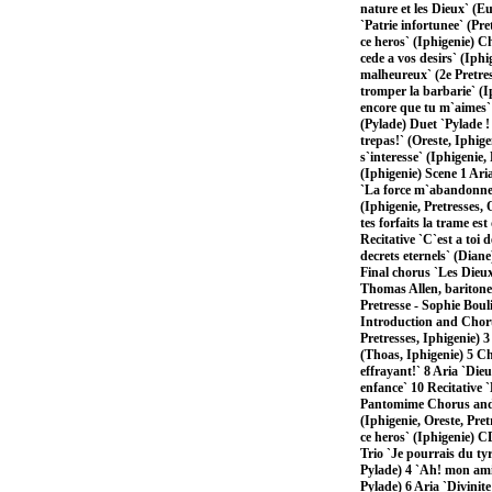
nature et les Dieux` (E
`Patrie infortunee` (Pr
ce heros` (Iphigenie) C
cede a vos desirs` (Iphi
malheureux` (2e Pretress
tromper la barbarie` (I
encore que tu m`aimes` (
(Pylade) Duet `Pylade ! 
trepas!` (Oreste, Iphige
s`interesse` (Iphigenie,
(Iphigenie) Scene 1 Aria
`La force m`abandonne` 
(Iphigenie, Pretresses,
tes forfaits la trame es
Recitative `C`est a toi 
decrets eternels` (Dian
Final chorus `Les Dieu
Thomas Allen, baritone 
Pretresse - Sophie B
Introduction and Chorus
Pretresses, Iphigenie) 3
(Thoas, Iphigenie) 5 Ch
effrayant!` 8 Aria `Die
enfance` 10 Recitative 
Pantomime Chorus and da
(Iphigenie, Oreste, Pre
ce heros` (Iphigenie) 
Trio `Je pourrais du ty
Pylade) 4 `Ah! mon ami, 
Pylade) 6 Aria `Divinit