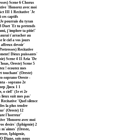
resses) Scene 6 Chorus
ative `Honorez avec moi
ct III 1 Recitative `Je
 ces captifs
 `Je pourrais du tyran
 3 Duet `Et tu pretends
mi, j`implore ta pitie!`
 saurai t`arracher au
 le ciel a vos jours
 affreux devoir`
Pretresses) Recitative
moment! Dieux puissants`
nie) Scene 4 11 Aria `De
 Thoas, Oreste) Scene 5
tez ! ecoutez mes
et touchant` (Oreste)
zo-soprano Oreste -
nta - soprano 2e
нер Диск 1 1
o ciel!` (1e et 2e
 lieux suit mes pas`
Recitative `Quel silence
des la plus tendre
ur` (Oreste) 12
ute l`horreur`
ative `Honorez avec moi
 desirs` (Iphigenie) 2
u m`aimes` (Oreste,
reste, Iphigenie,
`O Diane, sois-nous