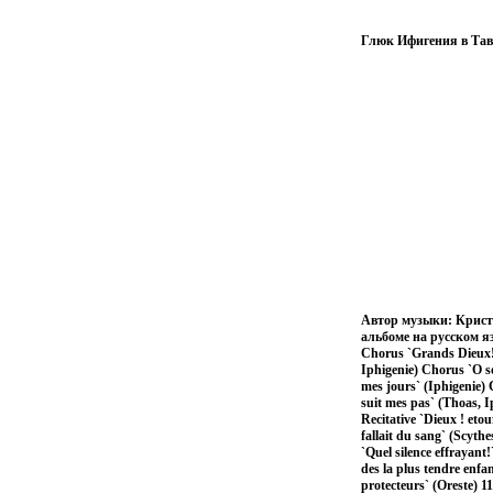
Глюк Ифигения в Тав
Автор музыки: Крист
альбоме на русском язы
Chorus `Grands Dieux! so
Iphigenie) Chorus `O so
mes jours` (Iphigenie) 
suit mes pas` (Thoas, I
Recitative `Dieux ! eto
fallait du sang` (Scyth
`Quel silence effrayant
des la plus tendre enfa
protecteurs` (Oreste) 