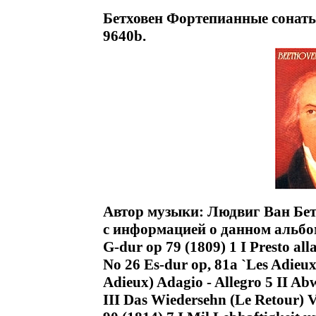
Бетховен Фортепианные сонаты
9640b.
Автор музыки: Людвиг Ван Бе
с информацией о данном альбом
G-dur op 79 (1809) 1 I Presto all
No 26 Es-dur op, 81a `Les Adieux
Adieux) Adagio - Allegro 5 II Ab
III Das Wiedersehn (Le Retour) 