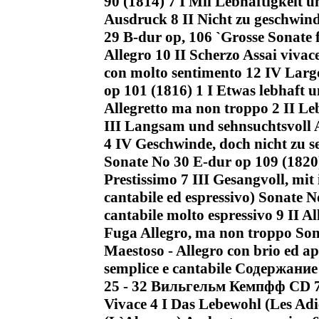
90 (1814) 7 I Mil Lebhaftigkeit
Ausdruck 8 II Nicht zu geschwin
29 B-dur op, 106 `Grosse Sonate 
Allegro 10 II Scherzo Assai vivac
con molto sentimento 12 IV Larg
op 101 (1816) 1 I Etwas lebhaft 
Allegretto ma non troppo 2 II L
III Langsam und sehnsuchtsvoll A
4 IV Geschwinde, doch nicht zu s
Sonate No 30 E-dur op 109 (1820)
Prestissimo 7 III Gesangvoll, mi
cantabile ed espressivo) Sonate 
cantabile molto espressivo 9 II A
Fuga Allegro, ma non troppo Sona
Maestoso - Allegro con brio ed a
semplice e cantabile Содержан
25 - 32 Вильгельм Кемпфф CD 7 1 
Vivace 4 I Das Lebewohl (Les Adi