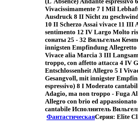
(L`Absence) Andante espressivo 6
Vivacissimamente 7 I Mil Lebha
Ausdruck 8 II Nicht zu geschwind
10 II Scherzo Assai vivace 11 III
sentimento 12 IV Largo Molto r
сонаты 25 - 32 Вильгельм Кемпф
innigsten Empfindung Allegretto
Vivace alia Marcia 3 III Langsa
troppo, con affetto attacca 4 IV 
Entschlossenheit Allegro 5 I Viva
Gesangvoll, mit innigster Empfi
espressivo) 8 I Moderato cantabil
Adagio, ma non troppo - Fuga Al
Allegro con brio ed appassionato 
cantabile Исполнитель Вильге
Фантастическая
Серия: Elite Cl