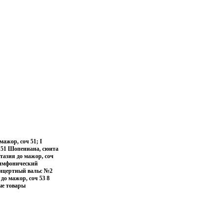
ажор, соч 51; I
 51 Шопениана, сюита
тазия до мажор, соч
симфонический
онцертный вальс №2
до мажор, соч 53 8
ые товары