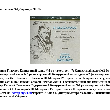
ые вальсы №1,2 артикул 9618b.
ндр Глазунов Концертный вальс №1 ре мажор, соч 47; Концертный вальс №2 фа м
онцертный вальс №1 ре мажор, соч 47 Концертный вальс одзое №2 фа мажор, соч
а, соч 46 I Полонез II Ноктюрн III Мазурка IV Тарантелла От мрака к свету,фан
ш, соч 40 Лондонский оркестр `Филармония` Государственный академический 
ер Евгений Светланов Содержание 1 Концертный вальс №1 ре мажор, соч 47 2 К
Полонез 4 II Ноктюрн 5 III Мазурка 6 IV Тарантелла 7 От мрака к свету, фантазия 
 соч 40.
Автор музыки:
Формат: Audio CD Дистрибьютор: Мелодия Лицензионн
оносителей Сборник.