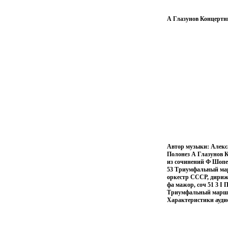
А Глазунов Концертн
Автор музыки: Алекса
Полонез А Глазунов К
из сочинений Ф Шопен
53 Триумфальный мар
оркестр СССР, дириж
фа мажор, соч 51 3 I 
Триумфальный марш,
Характеристики ауди