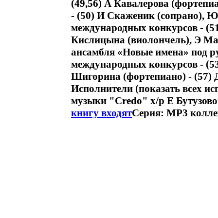
(49,56) А Кавалерова (фортепи
- (50) И Скаженик (сопрано), 
международных конкурсов - (51
Кислицына (виолончель), Э Ма
ансамбля «Новые имена» под р
международных конкурсов - (53
Шигорина (фортепиано) - (57) 
Исполнители (показать всех и
музыки "Credo" х/р Е Бутузов
книгу входят
Серия: MP3 колле