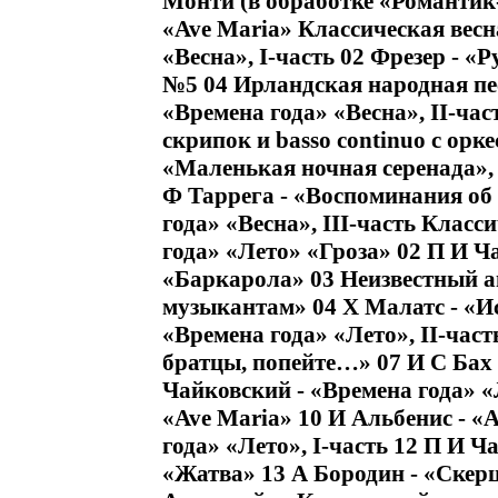
Монти (в обработке «Романтик-
«Ave Maria» Классическая весн
«Весна», I-часть 02 Фрезер - «
№5 04 Ирландская народная пес
«Времена года» «Весна», II-час
скрипок и basso continuo с орке
«Маленькая ночная серенада», 
Ф Таррега - «Воспоминания об
года» «Весна», III-часть Класс
года» «Лето» «Гроза» 02 П И Ч
«Баркарола» 03 Неизвестный а
музыкантам» 04 Х Малатс - «Ис
«Времена года» «Лето», II-част
братцы, попейте…» 07 И С Бах 
Чайковский - «Времена года» «
«Ave Maria» 10 И Альбенис - «
года» «Лето», I-часть 12 П И Ч
«Жатва» 13 А Бородин - «Скерц