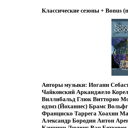
Классические сезоны + Bonus (
Авторы музыки: Иоганн Себас
Чайковский Арканджело Коре
Виллибальд Глюк Витторио Мо
одзмз (Йоханнес) Брамс Вольф
Франциско Таррега Хоахин Ма
Александр Бородин Антон Ар
Каччини Людвиг Ван Бетховен