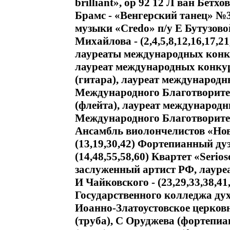
brilliant», op 92 12 Л ван Бетхо
Брамс - «Венгерский танец» №
музыки «Credo» п/у Е Бутузовой 
Михайлова - (2,4,5,8,12,16,17,2
лауреаты международных конкур
лауреат международных конкурсо
(гитара), лауреат международн
Международного Благотворите
(флейта), лауреат международн
Международного Благотворител
Ансамбль виолончелистов «Новы
(13,19,30,42) Фортепианный д
(14,48,55,58,60) Квартет «Serio
заслуженный артист РФ, лауре
И Чайковского - (23,29,33,38,4
Государственного колледжа духо
Иоанно-Златоустовское церковно
(труба), С Оруджева (фортепиан