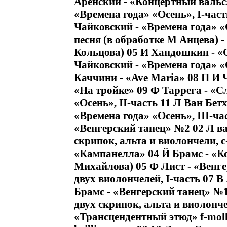
Аренский - «Концертный вальс»
«Времена года» «Осень», I-част
Чайковский - «Времена года» «
песня (в обработке М Анцева) 
Кольцова) 05 И Хандошкин - «О
Чайковский - «Времена года» 
Каччини - «Ave Maria» 08 П И 
«На тройке» 09 Ф Таррега - «С
«Осень», II-часть 11 Л Ван Бет
«Времена года» «Осень», III-ча
«Венгерский танец» №2 02 Л ва
скрипок, альта и виолончели, c-
«Кампанелла» 04 Й Брамс - «Ко
Михайлова) 05 Ф Лист - «Венге
двух виолончелей, I-часть 07 
Брамс - «Венгерский танец» №1
двух скрипок, альта и виолончел
«Трансцендентный этюд» f-moll