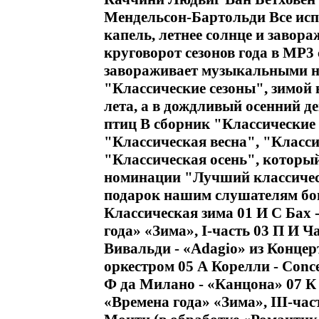
Мендельсон-Бартольди Все исп
капель, летнее солнце и завор
круговорот сезонов года в МР3
завораживает музыкальными н
"Классические сезоны", зимой 
лета, а в дождливый осенний д
птиц В сборник "Классические
"Классическая весна", "Класси
"Классическая осень", которы
номинации "Лучший классическ
подарок нашим слушателям бон
Классическая зима 01 И С Бах 
года» «Зима», I-часть 03 П И Ч
Вивальди - «Adagio» из Концерт
оркестром 05 А Корелли - Conce
Ф да Милано - «Канцона» 07 К
«Времена года» «Зима», III-час